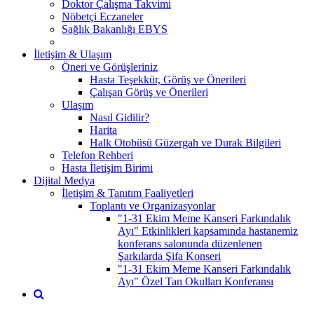
Doktor Çalışma Takvimi
Nöbetçi Eczaneler
Sağlık Bakanlığı EBYS
İletişim & Ulaşım
Öneri ve Görüşleriniz
Hasta Teşekkür, Görüş ve Önerileri
Çalışan Görüş ve Önerileri
Ulaşım
Nasıl Gidilir?
Harita
Halk Otobüsü Güzergah ve Durak Bilgileri
Telefon Rehberi
Hasta İletişim Birimi
Dijital Medya
İletişim & Tanıtım Faaliyetleri
Toplantı ve Organizasyonlar
"1-31 Ekim Meme Kanseri Farkındalık
Ayı" Etkinlikleri kapsamında hastanemiz
konferans salonunda düzenlenen
Şarkılarda Şifa Konseri
"1-31 Ekim Meme Kanseri Farkındalık
Ayı" Özel Tan Okulları Konferansı