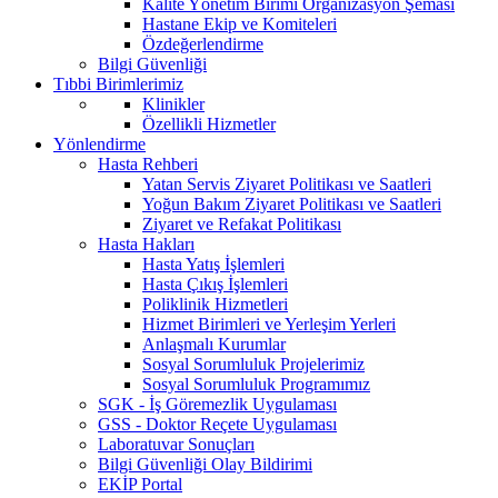
Kalite Yönetim Birimi Organizasyon Şeması
Hastane Ekip ve Komiteleri
Özdeğerlendirme
Bilgi Güvenliği
Tıbbi Birimlerimiz
Klinikler
Özellikli Hizmetler
Yönlendirme
Hasta Rehberi
Yatan Servis Ziyaret Politikası ve Saatleri
Yoğun Bakım Ziyaret Politikası ve Saatleri
Ziyaret ve Refakat Politikası
Hasta Hakları
Hasta Yatış İşlemleri
Hasta Çıkış İşlemleri
Poliklinik Hizmetleri
Hizmet Birimleri ve Yerleşim Yerleri
Anlaşmalı Kurumlar
Sosyal Sorumluluk Projelerimiz
Sosyal Sorumluluk Programımız
SGK - İş Göremezlik Uygulaması
GSS - Doktor Reçete Uygulaması
Laboratuvar Sonuçları
Bilgi Güvenliği Olay Bildirimi
EKİP Portal