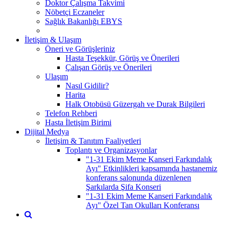
Doktor Çalışma Takvimi
Nöbetçi Eczaneler
Sağlık Bakanlığı EBYS
İletişim & Ulaşım
Öneri ve Görüşleriniz
Hasta Teşekkür, Görüş ve Önerileri
Çalışan Görüş ve Önerileri
Ulaşım
Nasıl Gidilir?
Harita
Halk Otobüsü Güzergah ve Durak Bilgileri
Telefon Rehberi
Hasta İletişim Birimi
Dijital Medya
İletişim & Tanıtım Faaliyetleri
Toplantı ve Organizasyonlar
"1-31 Ekim Meme Kanseri Farkındalık
Ayı" Etkinlikleri kapsamında hastanemiz
konferans salonunda düzenlenen
Şarkılarda Şifa Konseri
"1-31 Ekim Meme Kanseri Farkındalık
Ayı" Özel Tan Okulları Konferansı