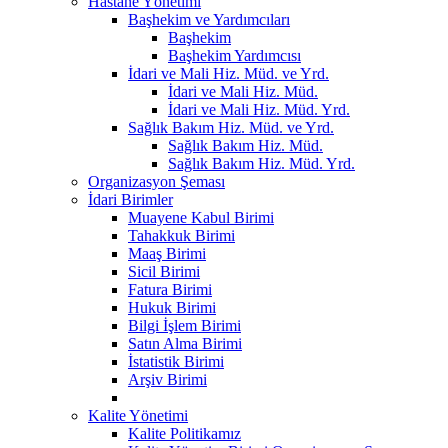
Hastane Yönetimi
Başhekim ve Yardımcıları
Başhekim
Başhekim Yardımcısı
İdari ve Mali Hiz. Müd. ve Yrd.
İdari ve Mali Hiz. Müd.
İdari ve Mali Hiz. Müd. Yrd.
Sağlık Bakım Hiz. Müd. ve Yrd.
Sağlık Bakım Hiz. Müd.
Sağlık Bakım Hiz. Müd. Yrd.
Organizasyon Şeması
İdari Birimler
Muayene Kabul Birimi
Tahakkuk Birimi
Maaş Birimi
Sicil Birimi
Fatura Birimi
Hukuk Birimi
Bilgi İşlem Birimi
Satın Alma Birimi
İstatistik Birimi
Arşiv Birimi
Kalite Yönetimi
Kalite Politikamız