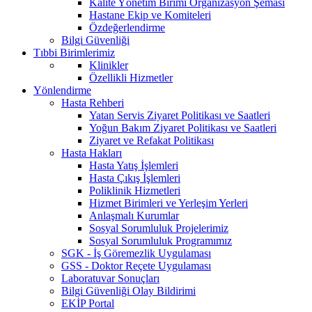
Kalite Yönetim Birimi Organizasyon Şeması
Hastane Ekip ve Komiteleri
Özdeğerlendirme
Bilgi Güvenliği
Tıbbi Birimlerimiz
Klinikler
Özellikli Hizmetler
Yönlendirme
Hasta Rehberi
Yatan Servis Ziyaret Politikası ve Saatleri
Yoğun Bakım Ziyaret Politikası ve Saatleri
Ziyaret ve Refakat Politikası
Hasta Hakları
Hasta Yatış İşlemleri
Hasta Çıkış İşlemleri
Poliklinik Hizmetleri
Hizmet Birimleri ve Yerleşim Yerleri
Anlaşmalı Kurumlar
Sosyal Sorumluluk Projelerimiz
Sosyal Sorumluluk Programımız
SGK - İş Göremezlik Uygulaması
GSS - Doktor Reçete Uygulaması
Laboratuvar Sonuçları
Bilgi Güvenliği Olay Bildirimi
EKİP Portal