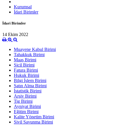
Kurumsal
İdari Birimler
İdari Birimler
14 Ekim 2022
Muayene Kabul Birimi
Tahakkuk Birimi
Maaş Birimi
Sicil Birimi
Fatura Birimi
Hukuk Birimi
Bilgi İşlem Birimi
Satın Alma Birimi
İstatistik Birimi
Arşiv Birimi
Tig Birimi
Ayniyat Birimi
Eğitim Birimi
Kalite Yönetim Birimi
Sivil Savunma Birimi