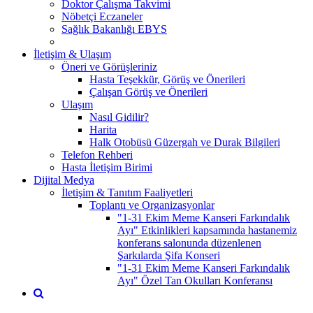
Doktor Çalışma Takvimi
Nöbetçi Eczaneler
Sağlık Bakanlığı EBYS
İletişim & Ulaşım
Öneri ve Görüşleriniz
Hasta Teşekkür, Görüş ve Önerileri
Çalışan Görüş ve Önerileri
Ulaşım
Nasıl Gidilir?
Harita
Halk Otobüsü Güzergah ve Durak Bilgileri
Telefon Rehberi
Hasta İletişim Birimi
Dijital Medya
İletişim & Tanıtım Faaliyetleri
Toplantı ve Organizasyonlar
"1-31 Ekim Meme Kanseri Farkındalık
Ayı" Etkinlikleri kapsamında hastanemiz
konferans salonunda düzenlenen
Şarkılarda Şifa Konseri
"1-31 Ekim Meme Kanseri Farkındalık
Ayı" Özel Tan Okulları Konferansı