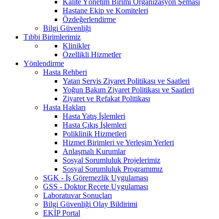
Kalite Yönetim Birimi Organizasyon Şeması
Hastane Ekip ve Komiteleri
Özdeğerlendirme
Bilgi Güvenliği
Tıbbi Birimlerimiz
Klinikler
Özellikli Hizmetler
Yönlendirme
Hasta Rehberi
Yatan Servis Ziyaret Politikası ve Saatleri
Yoğun Bakım Ziyaret Politikası ve Saatleri
Ziyaret ve Refakat Politikası
Hasta Hakları
Hasta Yatış İşlemleri
Hasta Çıkış İşlemleri
Poliklinik Hizmetleri
Hizmet Birimleri ve Yerleşim Yerleri
Anlaşmalı Kurumlar
Sosyal Sorumluluk Projelerimiz
Sosyal Sorumluluk Programımız
SGK - İş Göremezlik Uygulaması
GSS - Doktor Reçete Uygulaması
Laboratuvar Sonuçları
Bilgi Güvenliği Olay Bildirimi
EKİP Portal