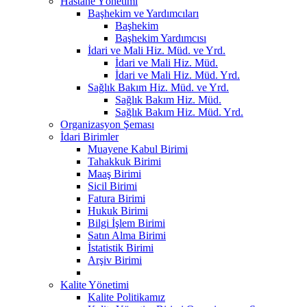
Hastane Yönetimi
Başhekim ve Yardımcıları
Başhekim
Başhekim Yardımcısı
İdari ve Mali Hiz. Müd. ve Yrd.
İdari ve Mali Hiz. Müd.
İdari ve Mali Hiz. Müd. Yrd.
Sağlık Bakım Hiz. Müd. ve Yrd.
Sağlık Bakım Hiz. Müd.
Sağlık Bakım Hiz. Müd. Yrd.
Organizasyon Şeması
İdari Birimler
Muayene Kabul Birimi
Tahakkuk Birimi
Maaş Birimi
Sicil Birimi
Fatura Birimi
Hukuk Birimi
Bilgi İşlem Birimi
Satın Alma Birimi
İstatistik Birimi
Arşiv Birimi
Kalite Yönetimi
Kalite Politikamız