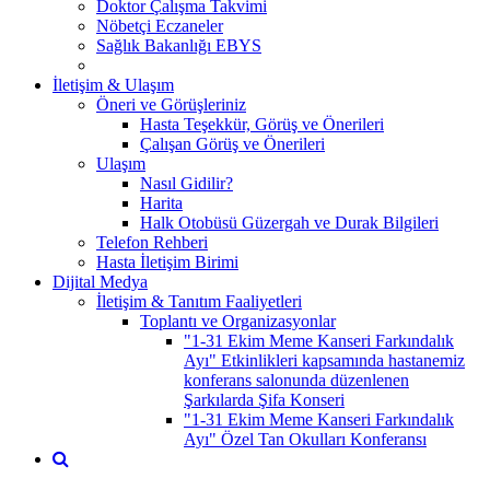
Doktor Çalışma Takvimi
Nöbetçi Eczaneler
Sağlık Bakanlığı EBYS
İletişim & Ulaşım
Öneri ve Görüşleriniz
Hasta Teşekkür, Görüş ve Önerileri
Çalışan Görüş ve Önerileri
Ulaşım
Nasıl Gidilir?
Harita
Halk Otobüsü Güzergah ve Durak Bilgileri
Telefon Rehberi
Hasta İletişim Birimi
Dijital Medya
İletişim & Tanıtım Faaliyetleri
Toplantı ve Organizasyonlar
"1-31 Ekim Meme Kanseri Farkındalık
Ayı" Etkinlikleri kapsamında hastanemiz
konferans salonunda düzenlenen
Şarkılarda Şifa Konseri
"1-31 Ekim Meme Kanseri Farkındalık
Ayı" Özel Tan Okulları Konferansı