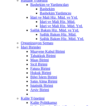
Hastane Yönetimi
Başhekim ve Yardımcıları
Başhekim
Başhekim Yardımcısı
İdari ve Mali Hiz. Müd. ve Yrd.
İdari ve Mali Hiz. Müd.
İdari ve Mali Hiz. Müd. Yrd.
Sağlık Bakım Hiz. Müd. ve Yrd.
Sağlık Bakım Hiz. Müd.
Sağlık Bakım Hiz. Müd. Yrd.
Organizasyon Şeması
İdari Birimler
Muayene Kabul Birimi
Tahakkuk Birimi
Maaş Birimi
Sicil Birimi
Fatura Birimi
Hukuk Birimi
Bilgi İşlem Birimi
Satın Alma Birimi
İstatistik Birimi
Arşiv Birimi
Kalite Yönetimi
Kalite Politikamız