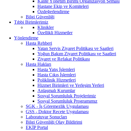
Kalite Yönetim Birimi Organizasyon Şeması
Hastane Ekip ve Komiteleri
Özdeğerlendirme
Bilgi Güvenliği
Tıbbi Birimlerimiz
Klinikler
Özellikli Hizmetler
Yönlendirme
Hasta Rehberi
Yatan Servis Ziyaret Politikası ve Saatleri
Yoğun Bakım Ziyaret Politikası ve Saatleri
Ziyaret ve Refakat Politikası
Hasta Hakları
Hasta Yatış İşlemleri
Hasta Çıkış İşlemleri
Poliklinik Hizmetleri
Hizmet Birimleri ve Yerleşim Yerleri
Anlaşmalı Kurumlar
Sosyal Sorumluluk Projelerimiz
Sosyal Sorumluluk Programımız
SGK - İş Göremezlik Uygulaması
GSS - Doktor Reçete Uygulaması
Laboratuvar Sonuçları
Bilgi Güvenliği Olay Bildirimi
EKİP Portal