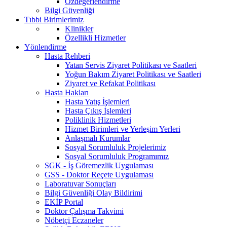
Özdeğerlendirme
Bilgi Güvenliği
Tıbbi Birimlerimiz
Klinikler
Özellikli Hizmetler
Yönlendirme
Hasta Rehberi
Yatan Servis Ziyaret Politikası ve Saatleri
Yoğun Bakım Ziyaret Politikası ve Saatleri
Ziyaret ve Refakat Politikası
Hasta Hakları
Hasta Yatış İşlemleri
Hasta Çıkış İşlemleri
Poliklinik Hizmetleri
Hizmet Birimleri ve Yerleşim Yerleri
Anlaşmalı Kurumlar
Sosyal Sorumluluk Projelerimiz
Sosyal Sorumluluk Programımız
SGK - İş Göremezlik Uygulaması
GSS - Doktor Reçete Uygulaması
Laboratuvar Sonuçları
Bilgi Güvenliği Olay Bildirimi
EKİP Portal
Doktor Çalışma Takvimi
Nöbetçi Eczaneler