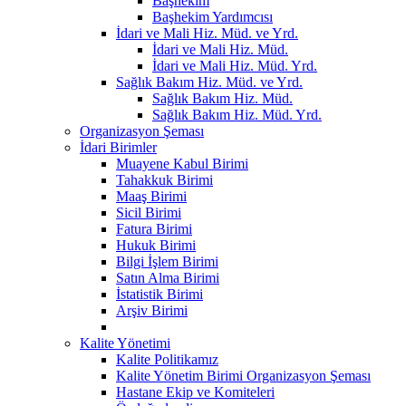
Başhekim
Başhekim Yardımcısı
İdari ve Mali Hiz. Müd. ve Yrd.
İdari ve Mali Hiz. Müd.
İdari ve Mali Hiz. Müd. Yrd.
Sağlık Bakım Hiz. Müd. ve Yrd.
Sağlık Bakım Hiz. Müd.
Sağlık Bakım Hiz. Müd. Yrd.
Organizasyon Şeması
İdari Birimler
Muayene Kabul Birimi
Tahakkuk Birimi
Maaş Birimi
Sicil Birimi
Fatura Birimi
Hukuk Birimi
Bilgi İşlem Birimi
Satın Alma Birimi
İstatistik Birimi
Arşiv Birimi
Kalite Yönetimi
Kalite Politikamız
Kalite Yönetim Birimi Organizasyon Şeması
Hastane Ekip ve Komiteleri