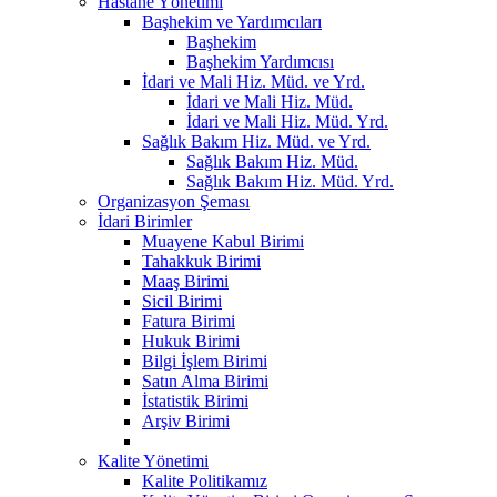
Hastane Yönetimi
Başhekim ve Yardımcıları
Başhekim
Başhekim Yardımcısı
İdari ve Mali Hiz. Müd. ve Yrd.
İdari ve Mali Hiz. Müd.
İdari ve Mali Hiz. Müd. Yrd.
Sağlık Bakım Hiz. Müd. ve Yrd.
Sağlık Bakım Hiz. Müd.
Sağlık Bakım Hiz. Müd. Yrd.
Organizasyon Şeması
İdari Birimler
Muayene Kabul Birimi
Tahakkuk Birimi
Maaş Birimi
Sicil Birimi
Fatura Birimi
Hukuk Birimi
Bilgi İşlem Birimi
Satın Alma Birimi
İstatistik Birimi
Arşiv Birimi
Kalite Yönetimi
Kalite Politikamız