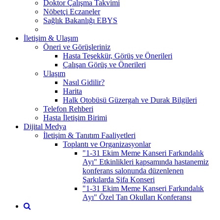
Doktor Çalışma Takvimi
Nöbetçi Eczaneler
Sağlık Bakanlığı EBYS
İletişim & Ulaşım
Öneri ve Görüşleriniz
Hasta Teşekkür, Görüş ve Önerileri
Çalışan Görüş ve Önerileri
Ulaşım
Nasıl Gidilir?
Harita
Halk Otobüsü Güzergah ve Durak Bilgileri
Telefon Rehberi
Hasta İletişim Birimi
Dijital Medya
İletişim & Tanıtım Faaliyetleri
Toplantı ve Organizasyonlar
"1-31 Ekim Meme Kanseri Farkındalık
Ayı" Etkinlikleri kapsamında hastanemiz
konferans salonunda düzenlenen
Şarkılarda Şifa Konseri
"1-31 Ekim Meme Kanseri Farkındalık
Ayı" Özel Tan Okulları Konferansı