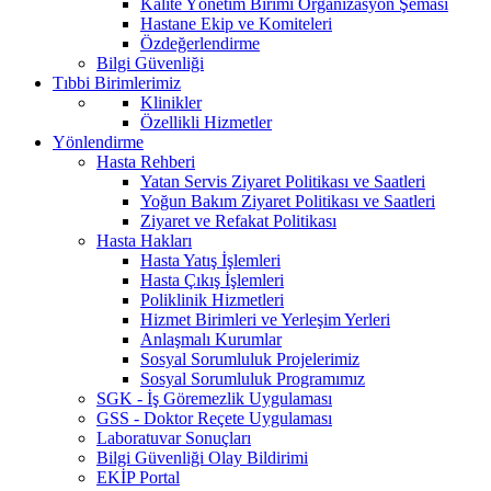
Kalite Yönetim Birimi Organizasyon Şeması
Hastane Ekip ve Komiteleri
Özdeğerlendirme
Bilgi Güvenliği
Tıbbi Birimlerimiz
Klinikler
Özellikli Hizmetler
Yönlendirme
Hasta Rehberi
Yatan Servis Ziyaret Politikası ve Saatleri
Yoğun Bakım Ziyaret Politikası ve Saatleri
Ziyaret ve Refakat Politikası
Hasta Hakları
Hasta Yatış İşlemleri
Hasta Çıkış İşlemleri
Poliklinik Hizmetleri
Hizmet Birimleri ve Yerleşim Yerleri
Anlaşmalı Kurumlar
Sosyal Sorumluluk Projelerimiz
Sosyal Sorumluluk Programımız
SGK - İş Göremezlik Uygulaması
GSS - Doktor Reçete Uygulaması
Laboratuvar Sonuçları
Bilgi Güvenliği Olay Bildirimi
EKİP Portal