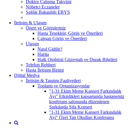
Doktor Çalışma Takvimi
Nöbetçi Eczaneler
Sağlık Bakanlığı EBYS
İletişim & Ulaşım
Öneri ve Görüşleriniz
Hasta Teşekkür, Görüş ve Önerileri
Çalışan Görüş ve Önerileri
Ulaşım
Nasıl Gidilir?
Harita
Halk Otobüsü Güzergah ve Durak Bilgileri
Telefon Rehberi
Hasta İletişim Birimi
Dijital Medya
İletişim & Tanıtım Faaliyetleri
Toplantı ve Organizasyonlar
"1-31 Ekim Meme Kanseri Farkındalık
Ayı" Etkinlikleri kapsamında hastanemiz
konferans salonunda düzenlenen
Şarkılarda Şifa Konseri
"1-31 Ekim Meme Kanseri Farkındalık
Ayı" Özel Tan Okulları Konferansı