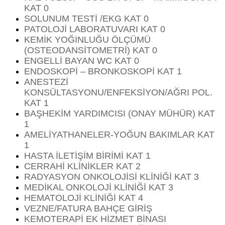
KAT 0
SOLUNUM TESTİ /EKG KAT 0
PATOLOJİ LABORATUVARI KAT 0
KEMİK YOĞINLUĞU ÖLÇÜMÜ
(OSTEODANSİTOMETRİ) KAT 0
ENGELLİ BAYAN WC KAT 0
ENDOSKOPİ – BRONKOSKOPİ KAT 1
ANESTEZİ
KONSÜLTASYONU/ENFEKSİYON/AĞRI POL.
KAT 1
BAŞHEKİM YARDIMCISI (ONAY MÜHÜR) KAT
1
AMELİYATHANELER-YOĞUN BAKIMLAR KAT
1
HASTA İLETİŞİM BİRİMİ KAT 1
CERRAHİ KLİNİKLER KAT 2
RADYASYON ONKOLOJİSİ KLİNİĞİ KAT 3
MEDİKAL ONKOLOJİ KLİNİĞİ KAT 3
HEMATOLOJİ KLİNİĞİ KAT 4
VEZNE/FATURA BAHÇE GİRİŞ
KEMOTERAPİ EK HİZMET BİNASI