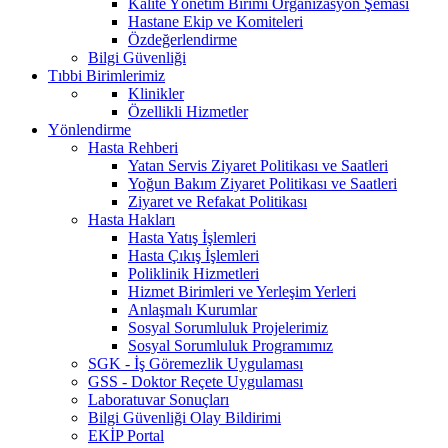
Kalite Yönetim Birimi Organizasyon Şeması
Hastane Ekip ve Komiteleri
Özdeğerlendirme
Bilgi Güvenliği
Tıbbi Birimlerimiz
Klinikler
Özellikli Hizmetler
Yönlendirme
Hasta Rehberi
Yatan Servis Ziyaret Politikası ve Saatleri
Yoğun Bakım Ziyaret Politikası ve Saatleri
Ziyaret ve Refakat Politikası
Hasta Hakları
Hasta Yatış İşlemleri
Hasta Çıkış İşlemleri
Poliklinik Hizmetleri
Hizmet Birimleri ve Yerleşim Yerleri
Anlaşmalı Kurumlar
Sosyal Sorumluluk Projelerimiz
Sosyal Sorumluluk Programımız
SGK - İş Göremezlik Uygulaması
GSS - Doktor Reçete Uygulaması
Laboratuvar Sonuçları
Bilgi Güvenliği Olay Bildirimi
EKİP Portal