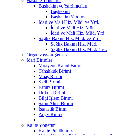
Hastane Yönetimi
Başhekim ve Yardımcıları
Başhekim
Başhekim Yardımcısı
İdari ve Mali Hiz. Müd. ve Yrd.
İdari ve Mali Hiz. Müd.
İdari ve Mali Hiz. Müd. Yrd.
Sağlık Bakım Hiz. Müd. ve Yrd.
Sağlık Bakım Hiz. Müd.
Sağlık Bakım Hiz. Müd. Yrd.
Organizasyon Şeması
İdari Birimler
Muayene Kabul Birimi
Tahakkuk Birimi
Maaş Birimi
Sicil Birimi
Fatura Birimi
Hukuk Birimi
Bilgi İşlem Birimi
Satın Alma Birimi
İstatistik Birimi
Arşiv Birimi
Kalite Yönetimi
Kalite Politikamız