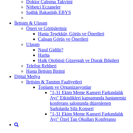
Doktor Çalışma Takvimi
Nöbetçi Eczaneler
Sağlık Bakanlığı EBYS
İletişim & Ulaşım
Öneri ve Görüşleriniz
Hasta Teşekkür, Görüş ve Önerileri
Çalışan Görüş ve Önerileri
Ulaşım
Nasıl Gidilir?
Harita
Halk Otobüsü Güzergah ve Durak Bilgileri
Telefon Rehberi
Hasta İletişim Birimi
Dijital Medya
İletişim & Tanıtım Faaliyetleri
Toplantı ve Organizasyonlar
"1-31 Ekim Meme Kanseri Farkındalık
Ayı" Etkinlikleri kapsamında hastanemiz
konferans salonunda düzenlenen
Şarkılarda Şifa Konseri
"1-31 Ekim Meme Kanseri Farkındalık
Ayı" Özel Tan Okulları Konferansı