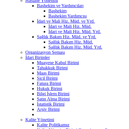
Hastane Yönetimi
Başhekim ve Yardımcıları
Başhekim
Başhekim Yardımcısı
İdari ve Mali Hiz. Müd. ve Yrd.
İdari ve Mali Hiz. Müd.
İdari ve Mali Hiz. Müd. Yrd.
Sağlık Bakım Hiz. Müd. ve Yrd.
Sağlık Bakım Hiz. Müd.
Sağlık Bakım Hiz. Müd. Yrd.
Organizasyon Şeması
İdari Birimler
Muayene Kabul Birimi
Tahakkuk Birimi
Maaş Birimi
Sicil Birimi
Fatura Birimi
Hukuk Birimi
Bilgi İşlem Birimi
Satın Alma Birimi
İstatistik Birimi
Arşiv Birimi
Kalite Yönetimi
Kalite Politikamız