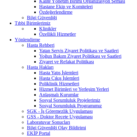
Kalite Yönetim Birimi Organizasyon Şeması
Hastane Ekip ve Komiteleri
Özdeğerlendirme
Bilgi Güvenliği
Tıbbi Birimlerimiz
Klinikler
Özellikli Hizmetler
Yönlendirme
Hasta Rehberi
Yatan Servis Ziyaret Politikası ve Saatleri
Yoğun Bakım Ziyaret Politikası ve Saatleri
Ziyaret ve Refakat Politikası
Hasta Hakları
Hasta Yatış İşlemleri
Hasta Çıkış İşlemleri
Poliklinik Hizmetleri
Hizmet Birimleri ve Yerleşim Yerleri
Anlaşmalı Kurumlar
Sosyal Sorumluluk Projelerimiz
Sosyal Sorumluluk Programımız
SGK - İş Göremezlik Uygulaması
GSS - Doktor Reçete Uygulaması
Laboratuvar Sonuçları
Bilgi Güvenliği Olay Bildirimi
EKİP Portal